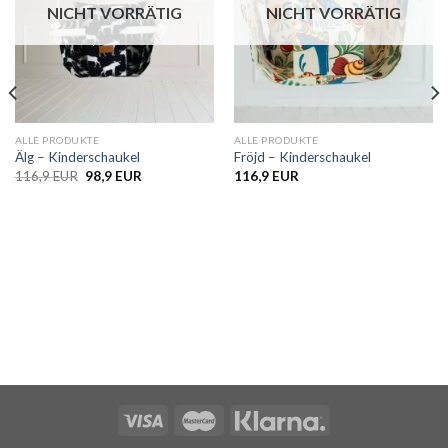
NICHT VORRÄTIG
NICHT VORRÄTIG
ALLE PRODUKTE
ALLE PRODUKTE
Älg – Kinderschaukel
Fröjd – Kinderschaukel
Ursprünglicher
Aktueller
116,9
EUR
98,9
EUR
116,9
EUR
Preis
Preis
war:
ist:
116,9 EUR
98,9 EUR.